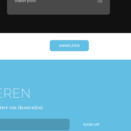
Water polo
(3)
ANMELDEN
EREN
JETZT
ter ein (kostenlos)