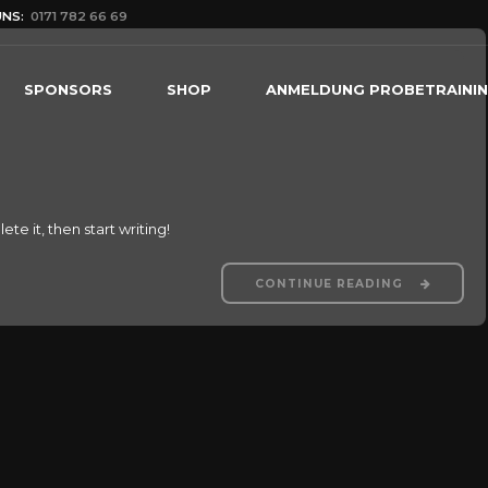
UNS:
0171 782 66 69
SPONSORS
SHOP
ANMELDUNG PROBETRAINI
te it, then start writing!
CONTINUE READING