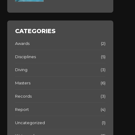
CATEGORIES
Awards
(2)
Disciplines
(5)
Diving
(3)
Masters
(6)
Records
(3)
Report
(4)
Uncategorized
(1)