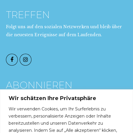
TREFFEN
AUXPRO
Folgt uns auf den sozialen Netzwerken und bleib über
die neuesten Ereignisse auf dem Laufenden.
ABONNIEREN
JETZT
Trage dich in den Newsletter ein (kostenlos)
Wir schätzen Ihre Privatsphäre
Wir verwenden Cookies, um Ihr Surferlebnis zu
verbessern, personalisierte Anzeigen oder Inhalte
bereitzustellen und unseren Datenverkehr zu
analysieren. Indem Sie auf „Alle akzeptieren“ klicken,