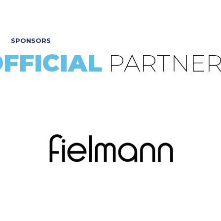
UNS:
0171 782 66 69
SPONSORS
SHOP
ANMELDUNG PROBETRAINI
FFICIAL
PARTNER