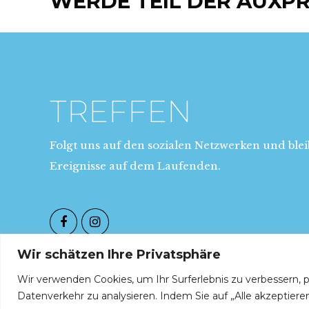
WERDE TEIL DER AUXPR
TREFFEN
AUXP
Folgt uns auf den sozialen Netzwerken und blei
Ereignisse auf dem Laufenden.
Wir schätzen Ihre Privatsphäre
Wir verwenden Cookies, um Ihr Surferlebnis zu verbessern, p
Datenverkehr zu analysieren. Indem Sie auf „Alle akzeptier