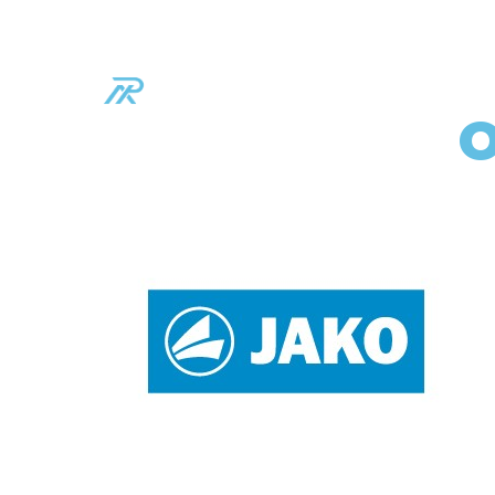
Schillstr. 105 - 109
86169 Augsburg
KONTAKTIERE SIE 
PHILOSOPHIE
COACHES
O