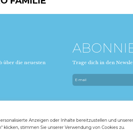
O FAMILIE
RO
ABONNI
b über die neuesten
Trage dich in den Newslet
Impressum
|
Datenschutzerklärung
ersonalisierte Anzeigen oder Inhalte bereitzustellen und unsere
en“ klicken, stimmen Sie unserer Verwendung von Cookies zu.