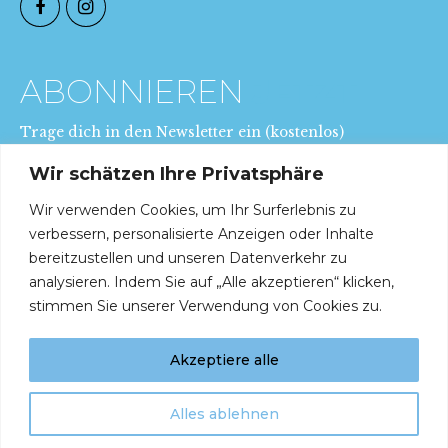
ABONNIEREN
JETZT
Trage dich in den Newsletter ein (kostenlos)
Wir schätzen Ihre Privatsphäre
Wir verwenden Cookies, um Ihr Surferlebnis zu
verbessern, personalisierte Anzeigen oder Inhalte
bereitzustellen und unseren Datenverkehr zu
analysieren. Indem Sie auf „Alle akzeptieren“ klicken,
stimmen Sie unserer Verwendung von Cookies zu.
Akzeptiere alle
Impressum
|
Datenschutzerklärung
Alles ablehnen