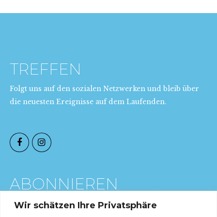
TREFFEN
AUXPRO
Folgt uns auf den sozialen Netzwerken und bleib über
die neuesten Ereignisse auf dem Laufenden.
ABONNIEREN
JETZT
Trage dich in den Newsletter ein (kostenlos)
Wir schätzen Ihre Privatsphäre